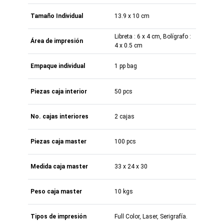
Tamaño Individual
13.9 x 10 cm
Libreta : 6 x 4 cm, Bolígrafo :
Área de impresión
4 x 0.5 cm
Empaque individual
1 pp bag
Piezas caja interior
50 pcs
No. cajas interiores
2 cajas
Piezas caja master
100 pcs
Medida caja master
33 x 24 x 30
Peso caja master
10 kgs
Tipos de impresión
Full Color, Laser, Serigrafía.