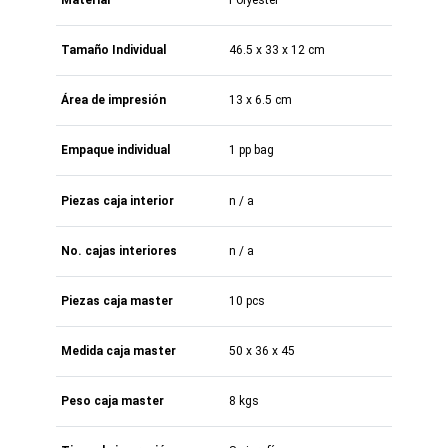
Tamaño Individual
46.5 x 33 x 12 cm
Área de impresión
13 x 6.5 cm
Empaque individual
1 pp bag
Piezas caja interior
n / a
No. cajas interiores
n / a
Piezas caja master
10 pcs
Medida caja master
50 x 36 x 45
Peso caja master
8 kgs