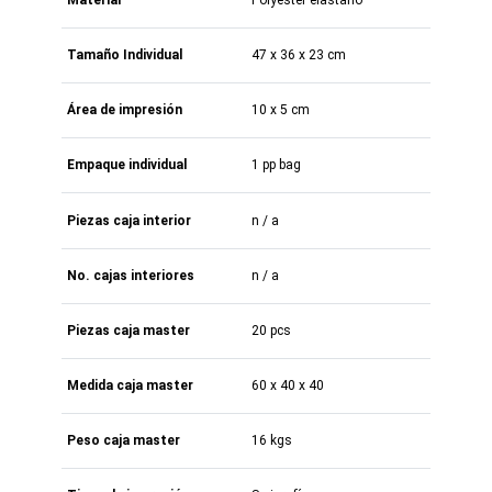
Tamaño Individual
47 x 36 x 23 cm
Área de impresión
10 x 5 cm
Empaque individual
1 pp bag
Piezas caja interior
n / a
No. cajas interiores
n / a
Piezas caja master
20 pcs
Medida caja master
60 x 40 x 40
Peso caja master
16 kgs