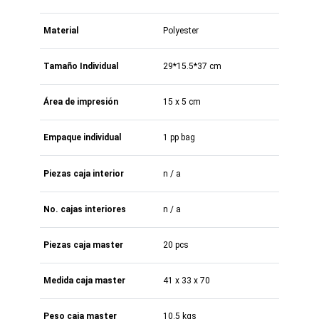
Material
Polyester
Tamaño Individual
29*15.5*37 cm
Área de impresión
15 x 5 cm
Empaque individual
1 pp bag
Piezas caja interior
n / a
No. cajas interiores
n / a
Piezas caja master
20 pcs
Medida caja master
41 x 33 x 70
Peso caja master
10.5 kgs