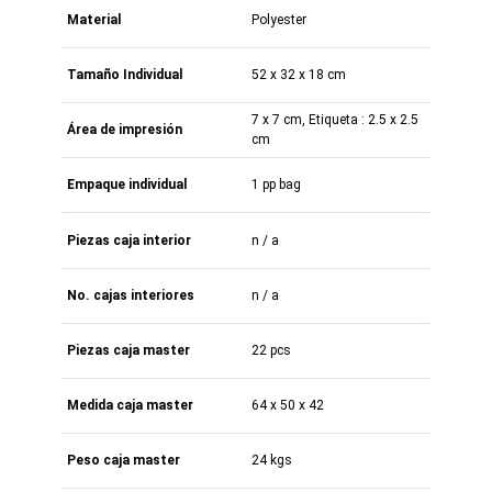
Material
Polyester
Tamaño Individual
52 x 32 x 18 cm
7 x 7 cm, Etiqueta : 2.5 x 2.5
Área de impresión
cm
Empaque individual
1 pp bag
Piezas caja interior
n / a
No. cajas interiores
n / a
Piezas caja master
22 pcs
Medida caja master
64 x 50 x 42
Peso caja master
24 kgs