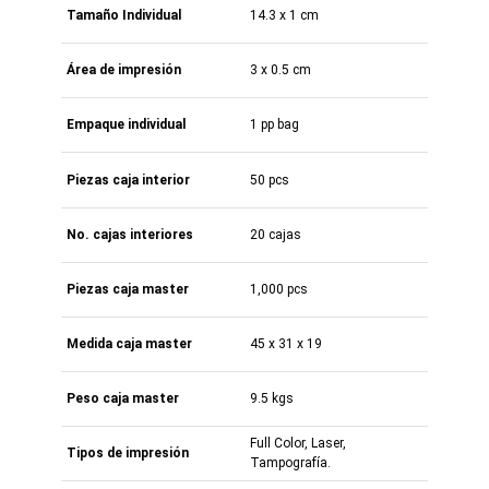
Tamaño Individual
14.3 x 1 cm
Área de impresión
3 x 0.5 cm
Empaque individual
1 pp bag
Piezas caja interior
50 pcs
No. cajas interiores
20 cajas
Piezas caja master
1,000 pcs
Medida caja master
45 x 31 x 19
Peso caja master
9.5 kgs
Full Color, Laser,
Tipos de impresión
Tampografía.