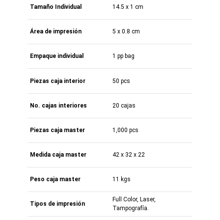
Tamaño Individual
14.5 x 1 cm
Área de impresión
5 x 0.8 cm
Empaque individual
1 pp bag
Piezas caja interior
50 pcs
No. cajas interiores
20 cajas
Piezas caja master
1,000 pcs
Medida caja master
42 x 32 x 22
Peso caja master
11 kgs
Full Color, Laser,
Tipos de impresión
Tampografía.