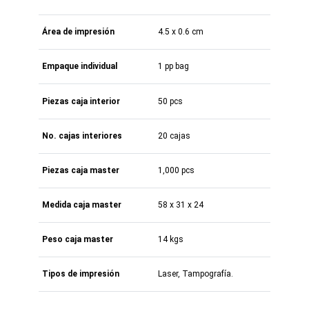
Área de impresión
4.5 x 0.6 cm
Empaque individual
1 pp bag
Piezas caja interior
50 pcs
No. cajas interiores
20 cajas
Piezas caja master
1,000 pcs
Medida caja master
58 x 31 x 24
Peso caja master
14 kgs
Tipos de impresión
Laser, Tampografía.