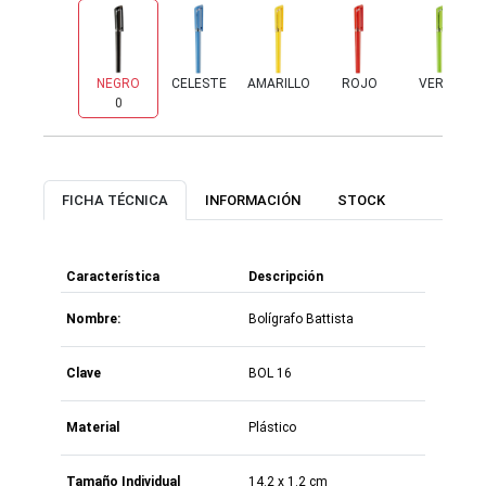
NEGRO
CELESTE
AMARILLO
ROJO
VERDE
0
3,536
4,241
3,334
2,069
FICHA TÉCNICA
INFORMACIÓN
STOCK
Característica
Descripción
Nombre:
Bolígrafo Battista
Clave
BOL 16
Material
Plástico
Tamaño Individual
14.2 x 1.2 cm