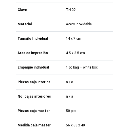
Clave
TH 02
Material
Acero inoxidable
Tamaño Individual
14 x 7 cm
Área de impresión
4.5 x 3.5 cm
Empaque individual
1 pp bag + white box
Piezas caja interior
n / a
No. cajas interiores
n / a
Piezas caja master
50 pcs
Medida caja master
56 x 53 x 40